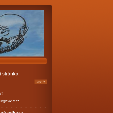
 stránka
archív
kt
nik@avonet.cz
ené odkazy