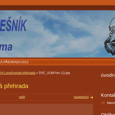
Á PŘEHRADA 2015
ční Luhačovická přehrada
» DSC_0188 hor. (1).jpg
úvodní
á přehrada
Konta
zpět
následující
fales
Oblíb