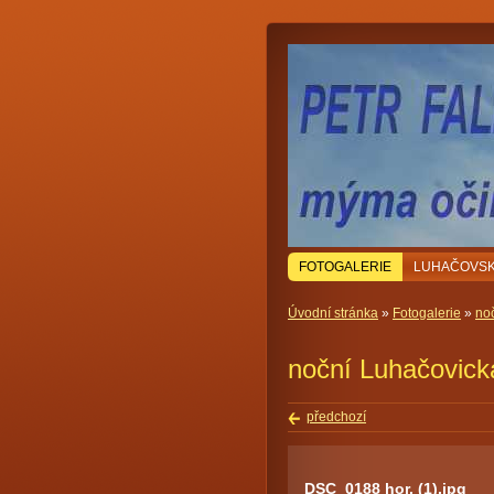
FOTOGALERIE
LUHAČOVSK
Úvodní stránka
»
Fotogalerie
»
no
noční Luhačovick
předchozí
DSC_0188 hor. (1).jpg