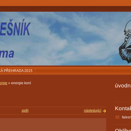
Á PŘEHRADA 2015
ergie
» energie koní
úvodní
Konta
zpět
následující
fales
Oblíb