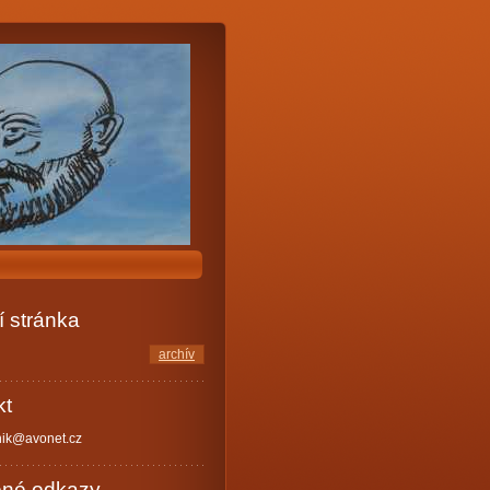
 stránka
archív
kt
nik@avonet.cz
ené odkazy