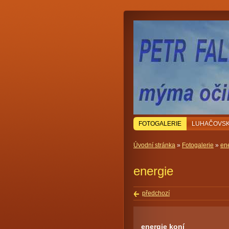
FOTOGALERIE
LUHAČOVSK
Úvodní stránka
»
Fotogalerie
»
en
energie
předchozí
energie koní