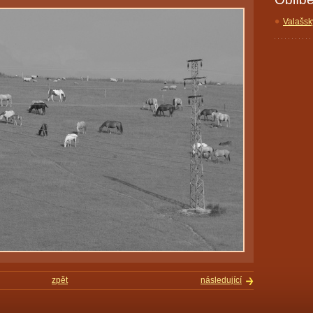
Valašsk
zpět
následující