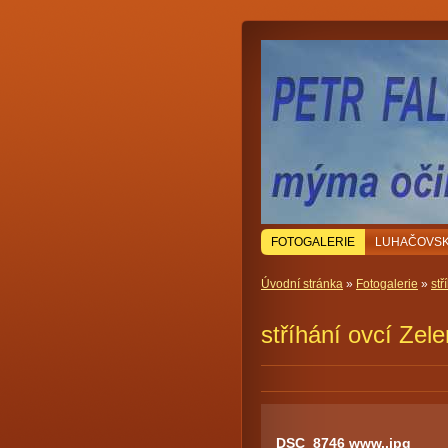
FOTOGALERIE
LUHAČOVSK
Úvodní stránka
»
Fotogalerie
»
stř
stříhání ovcí Zele
DSC_8746 www..jpg