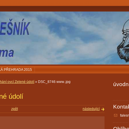
Á PŘEHRADA 2015
íhání ovcí Zelené údolí
» DSC_8746 www..jpg
úvodní
né údolí
Konta
zpět
následující
fales
Oblíb