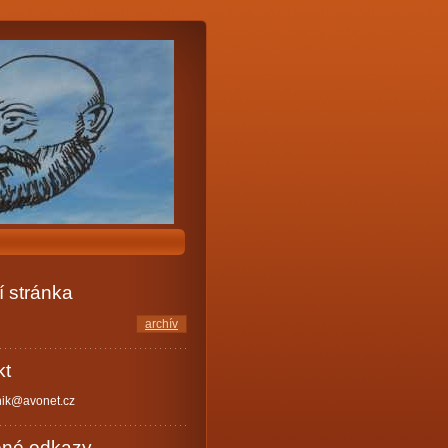
 stránka
archív
kt
nik@avonet.cz
ené odkazy