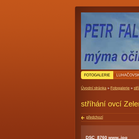
FOTOGALERIE
LUHAČOVSK
Úvodní stránka
»
Fotogalerie
»
stř
stříhání ovcí Zele
předchozí
DSC_8760 www..jpg