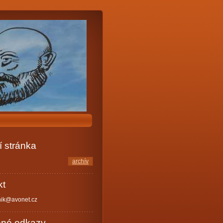
 stránka
archív
kt
nik@avonet.cz
ené odkazy