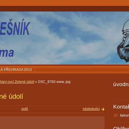
Á PŘEHRADA 2015
íhání ovcí Zelené údolí
» DSC_8760 www..jpg
úvodní
né údolí
Konta
zpět
následující
fales
Oblíb