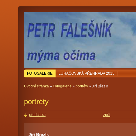
FOTOGALERIE
LUHAČOVSKÁ PŘEHRADA 2015
Úvodní stránka
»
Fotogalerie
»
portréty
» Jiří Březík
portréty
předchozí
zpět
Jiří Březík