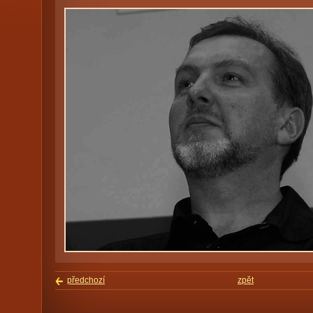
předchozí
zpět