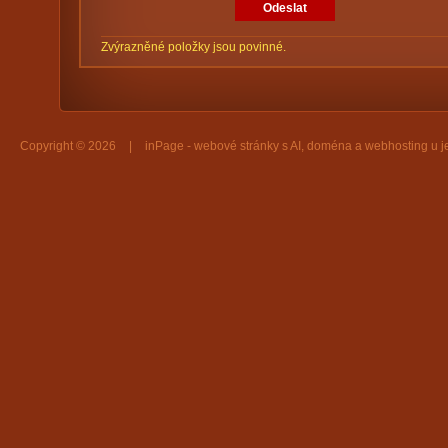
Zvýrazněné položky jsou povinné.
Copyright © 2026
|
inPage -
webové stránky
s AI,
doména
a
webhosting
u j